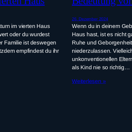
ierten Haus
Bedeutung von
26. Dezember 2024
urn im vierten Haus
Wenn du in deinem Gebu
wert oder du wurdest
Haus hast, ist es nicht 
er Familie ist deswegen
Ruhe und Geborgenheit z
otzdem empfindest du ihr
niederzulassen. Viellei
unkonventionellen Elter
als Kind nie so richtig…
Weiterlesen »